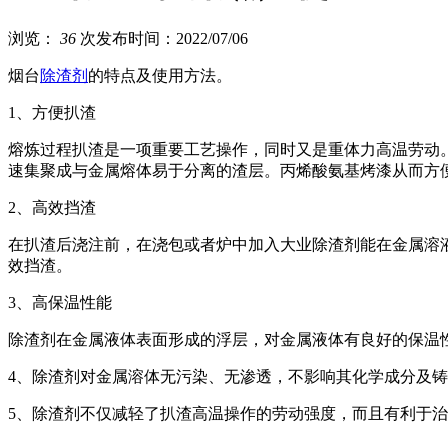
浏览：
36
次
发布时间：2022/07/06
烟台
除渣剂
的特点及使用方法。
1、方便扒渣
熔炼过程扒渣是一项重要工艺操作，同时又是重体力高温劳动
速集聚成与金属熔体易于分离的渣层。丙烯酸氨基烤漆从而方
2、高效挡渣
在扒渣后浇注前，在浇包或者炉中加入大业除渣剂能在金属溶
效挡渣。
3、高保温性能
除渣剂在金属液体表面形成的浮层，对金属液体有良好的保温
4、除渣剂对金属溶体无污染、无渗透，不影响其化学成分及
5、除渣剂不仅减轻了扒渣高温操作的劳动强度，而且有利于