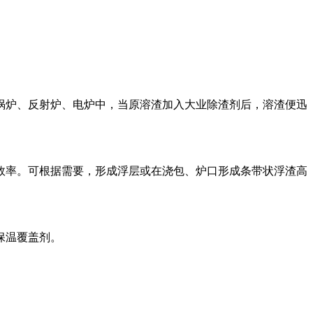
埚炉、反射炉、电炉中，当原溶渣加入大业除渣剂后，溶渣便迅
效率。可根据需要，形成浮层或在浇包、炉口形成条带状浮渣高
保温覆盖剂。