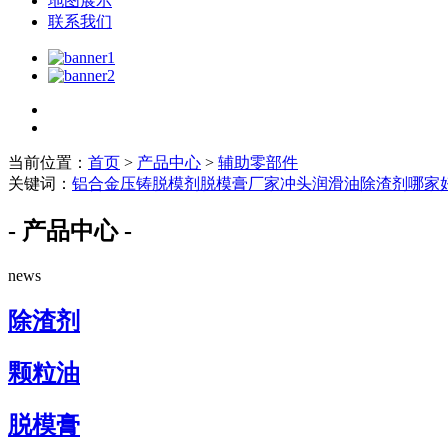
地图展示
联系我们
当前位置：
首页
>
产品中心
>
辅助零部件
关键词：
铝合金压铸脱模剂
脱模膏厂家
冲头润滑油
除渣剂哪家
- 产品中心 -
news
除渣剂
颗粒油
脱模膏