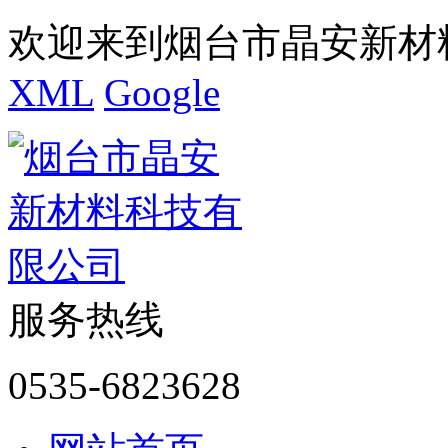
欢迎来到烟台市晶安新材
XML
Google
服务热线
0535-6823628