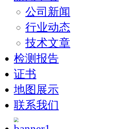
公司新闻
行业动态
技术文章
检测报告
证书
地图展示
联系我们