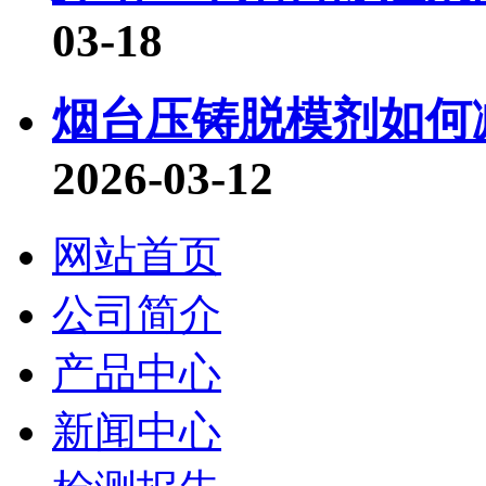
03-18
烟台压铸脱模剂如何
2026-03-12
网站首页
公司简介
产品中心
新闻中心