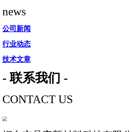
news
公司新闻
行业动态
技术文章
- 联系我们 -
CONTACT US