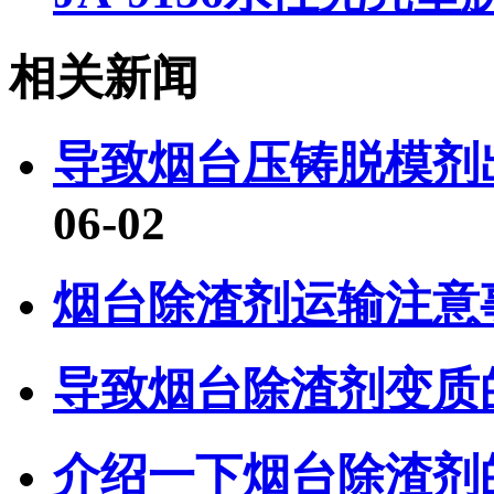
相关新闻
导致烟台压铸脱模剂
06-02
烟台除渣剂运输注意
导致烟台除渣剂变质
介绍一下烟台除渣剂